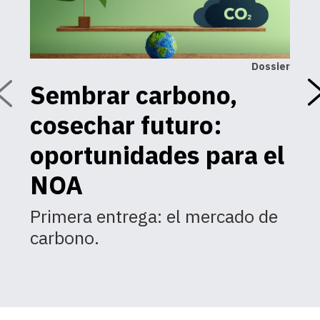
Dossier
Sembrar carbono,
U
cosechar futuro:
C
a
oportunidades para el
d
NOA
n
Primera entrega: el mercado de
carbono.