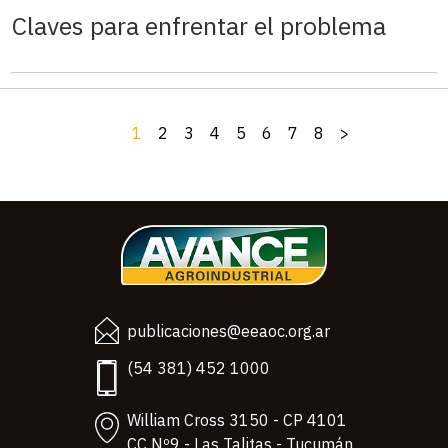
Claves para enfrentar el problema
1
2
3
4
5
6
7
8
>
publicaciones@eeaoc.org.ar
(54 381) 452 1000
William Cross 3150 - CP 4101
CC Nº9 - Las Talitas - Tucumán