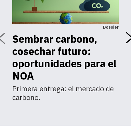
Dossier
Sembrar carbono,
U
cosechar futuro:
C
a
oportunidades para el
d
NOA
n
Primera entrega: el mercado de
carbono.