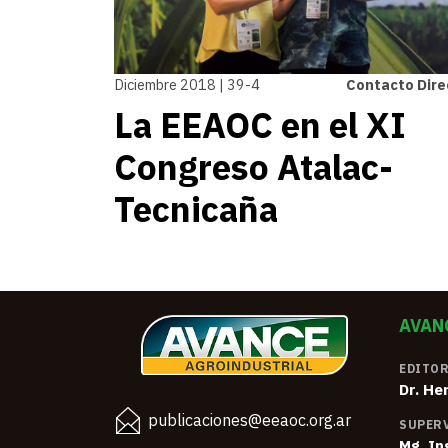
Diciembre 2018 | 39-4
Contacto Dire
La EEAOC en el XI
Congreso Atalac-
Tecnicaña
AVAN
EDITOR
Dr. He
publicaciones@eeaoc.org.ar
SUPERV
Mg. In