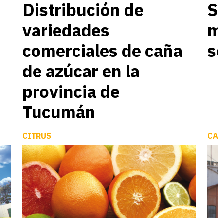
Distribución de
S
variedades
m
comerciales de caña
s
de azúcar en la
provincia de
Tucumán
CITRUS
CA