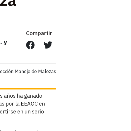
eza
Compartir
. y
ección Manejo de Malezas
os años ha ganado
das por la EEAOC en
rtirse en un serio