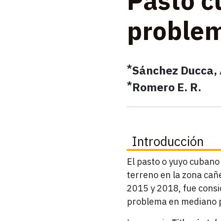
Pasto c
proble
*
Sánchez Ducca,
*
Romero E. R.
Introducción
El pasto o yuyo cubano 
terreno en la zona cañ
2015 y 2018, fue consi
problema en mediano pl