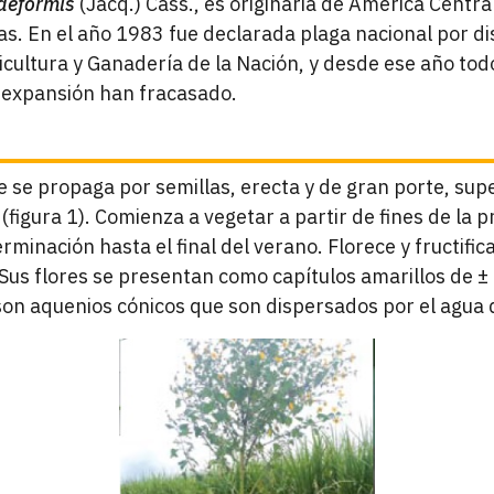
aeformis
(Jacq.) Cass., es originaria de América Centra
eas. En el año 1983 fue declarada plaga nacional por 
icultura y Ganadería de la Nación, y desde ese año tod
u expansión han fracasado.
e se propaga por semillas, erecta y de gran porte, su
 (figura 1). Comienza a vegetar a partir de fines de la 
rminación hasta el final del verano. Florece y fructifica
 Sus flores se presentan como capítulos amarillos de 
s son aquenios cónicos que son dispersados por el agua 