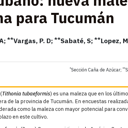
ubano: nueva mal
ma para Tucumán
**
**
**
 A;
Vargas, P. D;
Sabaté, S;
Lopez, M
*
**
Sección Caña de Azúcar;
S
(
Tithonia tubaeformis
) es una maleza que en los últim
era de la provincia de Tucumán. En encuestas realiza
derada como la maleza con mayor potencial para conve
azo en este cultivo.