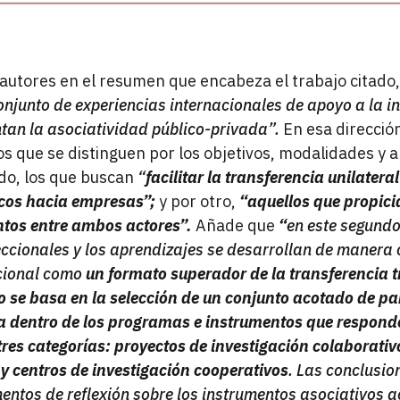
 autores en el resumen que encabeza el trabajo citado,
onjunto de experiencias internacionales de apoyo a la i
tan la asociatividad público-privada”.
En esa direcció
s que se distinguen por los objetivos, modalidades y a
ado, los que buscan
“
facilitar la transferencia unilater
icos hacia empresas”;
y por otro,
“aquellos que propici
ntos entre ambos actores”.
Añade que
“
en este segundo
ccionales y los aprendizajes se desarrollan de manera c
cional como
un formato superador de la transferencia t
co se basa en la selección de un conjunto acotado de 
gía dentro de los programas e instrumentos que respon
res categorías: proyectos de investigación colaborativ
y centros de investigación cooperativos
. Las conclusio
ntos de reflexión sobre los instrumentos asociativos ac