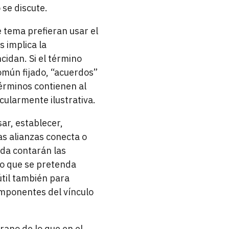
 se discute.
 tema prefieran usar el
s implica la
cidan. Si el término
común fijado, “acuerdos”
érminos contienen al
icularmente ilustrativa.
ar, establecer,
as alianzas conecta o
uda contarán las
lo que se pretenda
útil también para
componentes del vínculo
ano de lo que en el