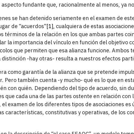
n aspecto fundante que, racionalmente al menos, ya no
nes se han detenido seriamente en el examen de este
lugar de “acuerdos”
[1]
, cualquiera de estas asociacione
 términos de la relación en los que ambas partes coin
lar la importancia del vínculo en función del objetivo 
colos que permiten que esa alianza funcione. Ambos t
 distinción -hay otras- resulta a nuestros efectos part
a como garantía de la alianza que se pretende impuls
r. Pero también cuenta -y mucho- qué es lo que en est
uién con quién. Dependiendo del tipo de acuerdo, sin d
es que cada una de las partes ostente en relación con 
 el examen de los diferentes tipos de asociaciones es 
as características, constitutivas y operativas, de los 
n la descripción de “el caso EEAOC”, un modelo tempr