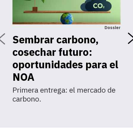
Dossier
Sembrar carbono,
U
cosechar futuro:
C
a
oportunidades para el
d
NOA
n
Primera entrega: el mercado de
carbono.