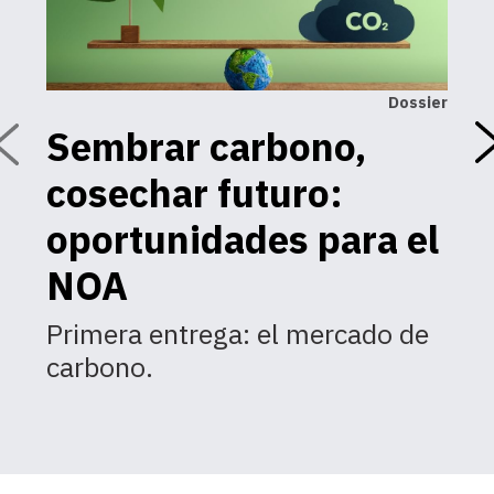
Dossier
Sembrar carbono,
U
cosechar futuro:
C
a
oportunidades para el
d
NOA
n
Primera entrega: el mercado de
carbono.