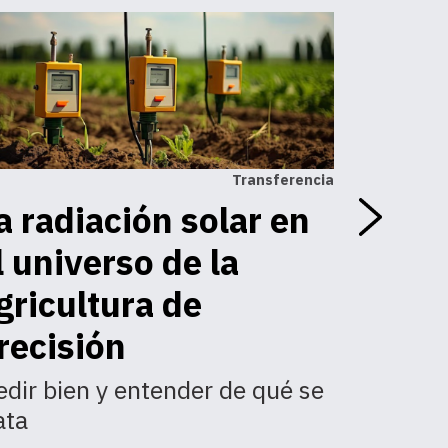
Transferencia
a radiación solar en
Lluvia
l universo de la
efecto
gricultura de
Análisis
enero 2
recisión
dir bien y entender de qué se
ata