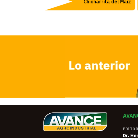
Chicharrita del Maíz
AVAN
EDITOR
Dr. He