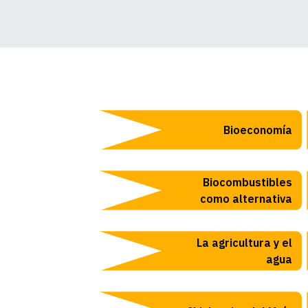
Bioeconomía
Biocombustibles
como alternativa
La agricultura y el
agua